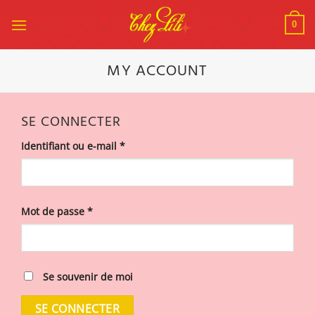
Passer
au
0
contenu
MY ACCOUNT
SE CONNECTER
Obligatoire
Identifiant ou e-mail
*
Obligatoire
Mot de passe
*
Se souvenir de moi
SE CONNECTER