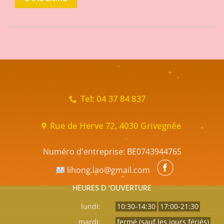
Tel: 04 37 84 837
Rue de Herve 72, 4030 Grivegnée
Numéro d'entreprise:
BE0743944765
lihong.lao@gmail.com
HEURES D 'OUVERTURE
lundi:
10:30-14:30
17:00-21:30
mardi:
fermé (sauf les jours fériés)