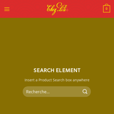
Passer
au
0
contenu
SEARCH ELEMENT
Insert a Product Search box anywhere
Recherche
pour :