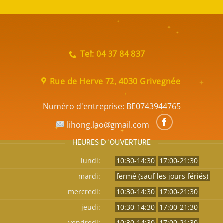
Tel: 04 37 84 837
Rue de Herve 72, 4030 Grivegnée
Numéro d'entreprise:
BE0743944765
lihong.lao@gmail.com
HEURES D 'OUVERTURE
lundi:
10:30-14:30
17:00-21:30
mardi:
fermé (sauf les jours fériés)
mercredi:
10:30-14:30
17:00-21:30
jeudi:
10:30-14:30
17:00-21:30
vendredi:
10:30-14:30
17:00-21:30