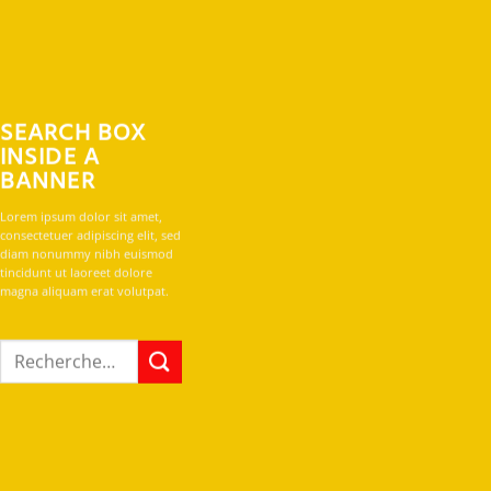
SEARCH BOX
INSIDE A
BANNER
Lorem ipsum dolor sit amet,
consectetuer adipiscing elit, sed
diam nonummy nibh euismod
tincidunt ut laoreet dolore
magna aliquam erat volutpat.
Recherche
pour :