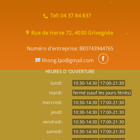
Tel: 04 37 84 837
Rue de Herve 72, 4030 Grivegnée
Numéro d'entreprise:
BE0743944765
lihong.lao@gmail.com
HEURES D 'OUVERTURE
lundi:
10:30-14:30
17:00-21:30
mardi:
fermé (sauf les jours fériés)
mercredi:
10:30-14:30
17:00-21:30
jeudi:
10:30-14:30
17:00-21:30
vendredi:
10:30-14:30
17:00-21:30
samedi:
10:30-14:30
17:00-21:30