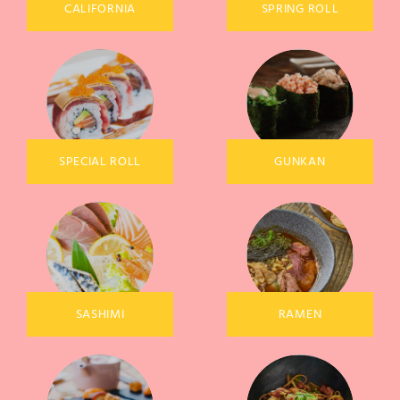
CALIFORNIA
SPRING ROLL
SPECIAL ROLL
GUNKAN
SASHIMI
RAMEN