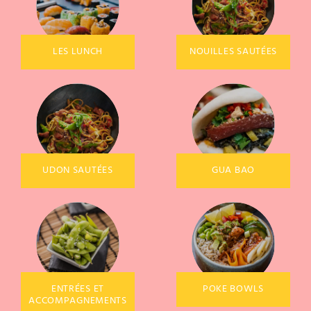
LES LUNCH
NOUILLES SAUTÉES
UDON SAUTÉES
GUA BAO
ENTRÉES ET
POKE BOWLS
ACCOMPAGNEMENTS