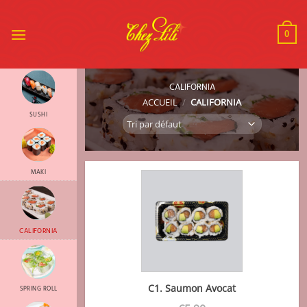
Passer
au
0
contenu
CALIFORNIA
ACCUEIL
/
CALIFORNIA
SUSHI
MAKI
CALIFORNIA
C1. Saumon Avocat
SPRING ROLL