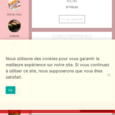
€
5,90
8 Pièces
SPECIAL ROLL
+1 au panier
GUNKAN
Nous utilisons des cookies pour vous garantir la
SASHIMI
meilleure expérience sur notre site. Si vous continuez
à utiliser ce site, nous supposerons que vous êtes
satisfait.
C2. Saumon Avocat Cheese
RAMEN
€
6,00
Ok
8 Pièces
LES LUNCH
+1 au panier
nous sommes fermés maintenant
voir le menu